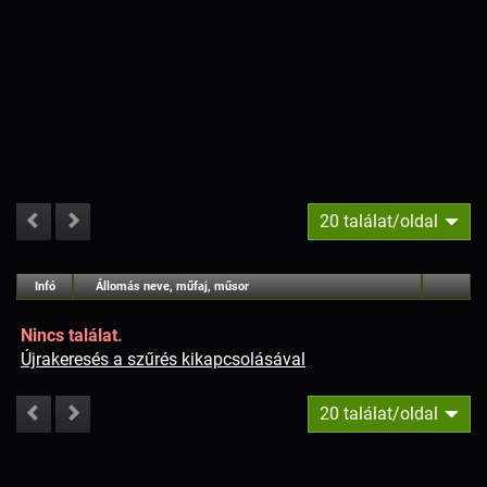
20 találat/oldal
#
Infó
Lejátszás
Állomás neve, műfaj, műsor
Jellemzők
Kapcs.
Nincs találat.
Újrakeresés a szűrés kikapcsolásával
20 találat/oldal