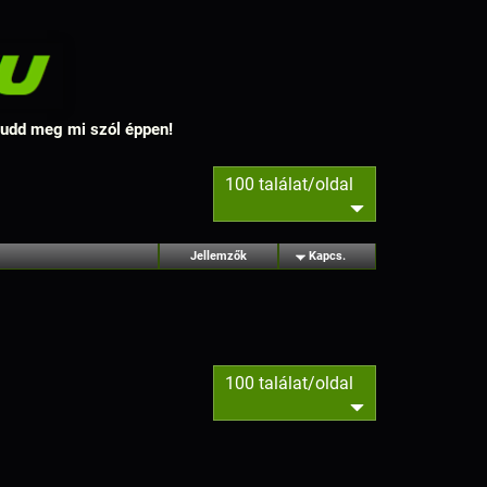
 tudd meg mi szól éppen!
100 találat/oldal
Jellemzők
Kapcs.
100 találat/oldal