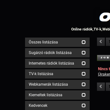
Online rádiók,TV-k,Webk
Összes listázása
Sugárzó rádiók listázása
#
Internetes rádiók listázása
Nincs t
TV-k listázása
Újrake
Webkamerák listázása
Kiemeltek listázása
Kedvencek