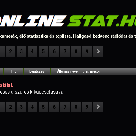
amerák, élő statisztika és toplista. Hallgasd kedvenc rádiódat és
1
2
3
4
5
6
7
8
9
Infó
Lejátszás
Állomás neve, műfaj, műsor
alálat.
resés a szűrés kikapcsolásával
1
2
3
4
5
6
7
8
9