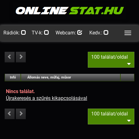
Rádiók:
TV-k:
Webcam:
Kedv.:
Men
100 találat/oldal
#
Infó
Lejátszás
Állomás neve, műfaj, műsor
Jellemzők
Kapcs.
Nincs találat.
Újrakeresés a szűrés kikapcsolásával
100 találat/oldal