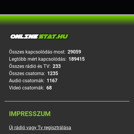
ONLINE
STAT.HU
Összes kapcsolódás most:
29059
Legtöbb mért kapcsolódás:
189415
Összes rádió és TV:
233
Összes csatorna:
1235
Audió csatornák:
1167
Videó csatornák:
68
IMPRESSZUM
Új rádió vagy Tv regisztrálása