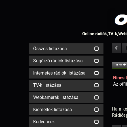
Online rádiók,TV-k,Webk
Összes listázása
Sugárzó rádiók listázása
#
Internetes rádiók listázása
Nincs t
Az off
TV-k listázása
Webkamerák listázása
Ha a ke
Kiemeltek listázása
Rádiót
Kedvencek