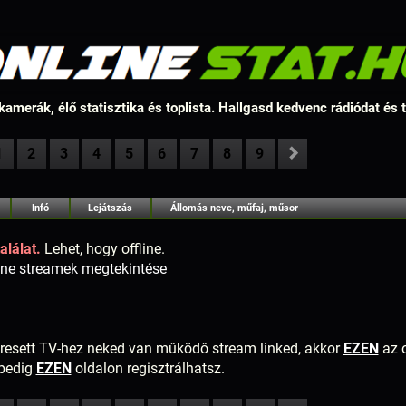
amerák, élő statisztika és toplista. Hallgasd kedvenc rádiódat és
1
2
3
4
5
6
7
8
9
Infó
Lejátszás
Állomás neve, műfaj, műsor
alálat.
Lehet, hogy offline.
line streamek megtekintése
resett TV-hez neked van működő stream linked, akkor
EZEN
az o
 pedig
EZEN
oldalon regisztrálhatsz.