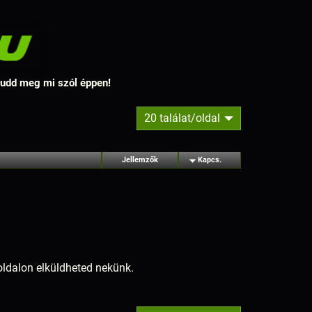
 tudd meg mi szól éppen!
20 találat/oldal
Jellemzők
Kapcs.
ldalon elküldheted nekünk.