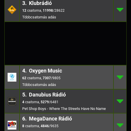
3. Klubrádió
12
3.
11998
/28
12
,
11998
/28622
4. Oxygen Music
62
4.
7307
/980
62
,
7307
/9805
5. Danubius Rádió
4
5.
5279
/648
4
,
5279
/6481
Pet Shop Boys - Where The Streets Have No Name
6. MegaDance Rádió
8
6.
4846
/963
8
,
4846
/9635