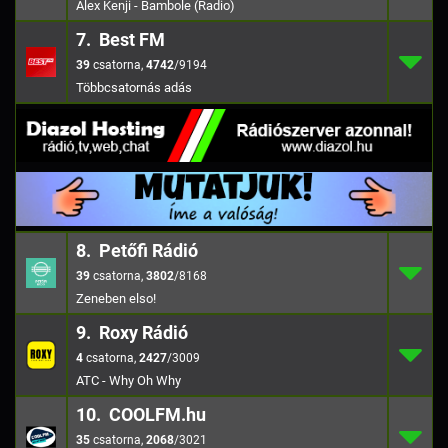
Alex Kenji - Bambole (Radio)
7. Best FM
39
7.
4742
/919
39
,
4742
/9194
8. Petőfi Rádió
39
8.
3802
/816
39
,
3802
/8168
Zeneben elso!
9. Roxy Rádió
4
9.
2427
/300
4
,
2427
/3009
ATC - Why Oh Why
10. COOLFM.hu
35
10.
2068
/302
35
,
2068
/3021