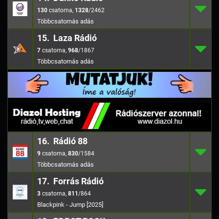
130
14.
1328
/246
130
,
1328
/2462
15. Laza Rádió
7
15.
968
/1867
7
,
968
/1867
16. Rádió 88
9
16.
830
/1584
9
,
830
/1584
17. Forrás Rádió
3
17.
811
/864
3
,
811
/864
Blackpink - Jump [2025]