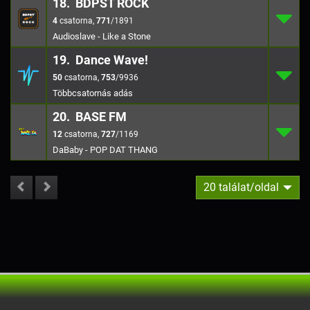
18. BDPST ROCK
4
18.
771
/1891
4
,
771
/1891
Audioslave - Like a Stone
19. Dance Wave!
50
19.
753
/9936
50
,
753
/9936
20. BASE FM
12
20.
727
/1169
12
,
727
/1169
DaBaby - POP DAT THANG
20 találat/oldal