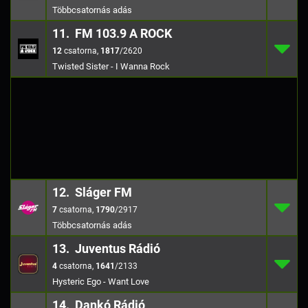
11. FM 103.9 A ROCK
12
11.
1817
/262
12
,
1817
/2620
Twisted Sister - I Wanna Rock
12. Sláger FM
7
12.
1790
/291
7
,
1790
/2917
13. Juventus Rádió
4
13.
1641
/213
4
,
1641
/2133
Hysteric Ego - Want Love
14. Dankó Rádió