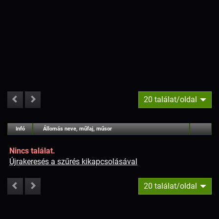
20 találat/oldal
#
Infó
Lejátszás
Állomás neve, műfaj, műsor
Jellemzők
Kapcs.
Nincs találat.
Újrakeresés a szűrés kikapcsolásával
20 találat/oldal