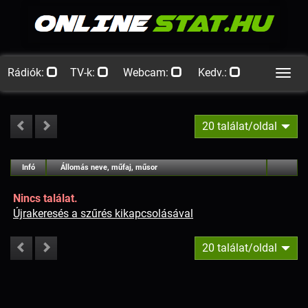
Rádiók:
TV-k:
Webcam:
Kedv.:
Men
20 találat/oldal
#
Infó
Lejátszás
Állomás neve, műfaj, műsor
Jellemzők
Kapcs.
Nincs találat.
Újrakeresés a szűrés kikapcsolásával
20 találat/oldal