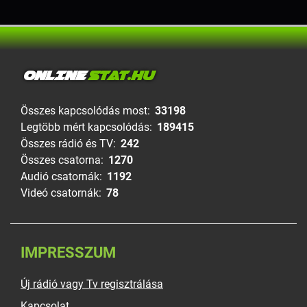
ONLINE
STAT.HU
Összes kapcsolódás most:
33198
Legtöbb mért kapcsolódás:
189415
Összes rádió és TV:
242
Összes csatorna:
1270
Audió csatornák:
1192
Videó csatornák:
78
IMPRESSZUM
Új rádió vagy Tv regisztrálása
Kapcsolat