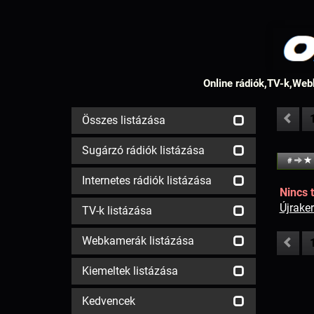
Online rádiók,TV-k,Webk
Összes listázása
Sugárzó rádiók listázása
#
Internetes rádiók listázása
Nincs t
Újrake
TV-k listázása
Webkamerák listázása
Kiemeltek listázása
Kedvencek