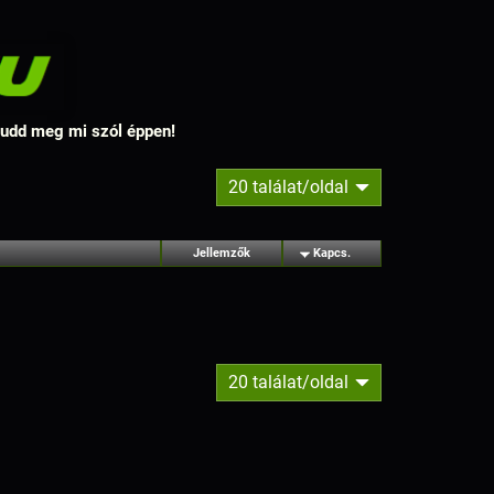
 tudd meg mi szól éppen!
20 találat/oldal
Jellemzők
Kapcs.
20 találat/oldal