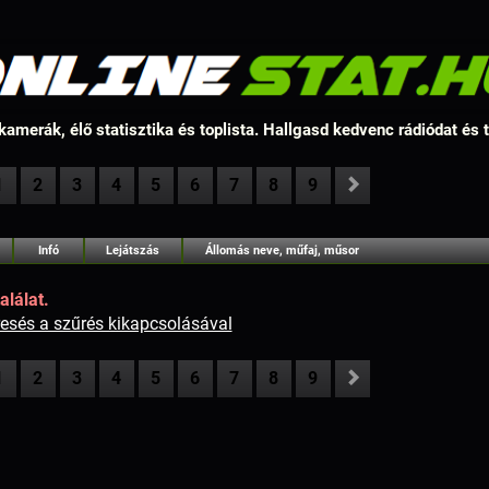
amerák, élő statisztika és toplista. Hallgasd kedvenc rádiódat és
1
2
3
4
5
6
7
8
9
Infó
Lejátszás
Állomás neve, műfaj, műsor
alálat.
resés a szűrés kikapcsolásával
1
2
3
4
5
6
7
8
9