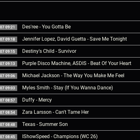
Des'ree - You Gotta Be
07 09:21
Jennifer Lopez, David Guetta - Save Me Tonight
07 09:18
Destiny's Child - Survivor
07 09:15
Purple Disco Machine, ASDIS - Beat Of Your Heart
07 09:13
Michael Jackson - The Way You Make Me Feel
07 09:06
Myles Smith - Stay (If You Wanna Dance)
07 09:03
Duffy - Mercy
07 08:57
Zara Larsson - Can't Tame Her
07 08:54
Texas - Summer Son
07 08:48
IShowSpeed - Champions (WC 26)
07 08:45