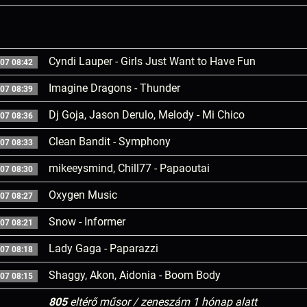
Cyndi Lauper - Girls Just Want to Have Fun
07 08:42
Imagine Dragons - Thunder
07 08:39
Dj Goja, Jason Derulo, Melody - Mi Chico
07 08:36
Clean Bandit - Symphony
07 08:33
mikeeysmind, Chill77 - Papaoutai
07 08:30
Oxygen Music
07 08:27
Snow - Informer
07 08:21
Lady Gaga - Paparazzi
07 08:18
Shaggy, Akon, Aidonia - Boom Body
07 08:15
805
eltérő műsor / zeneszám 1 hónap alatt