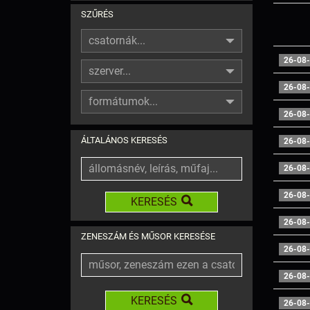
SZŰRÉS
csatornák...
26-08-
szerver...
26-08-
formátumok...
26-08-
ÁLTALÁNOS KERESÉS
26-08-
26-08-
26-08-
KERESÉS
26-08-
ZENESZÁM ÉS MŰSOR KERESÉSE
26-08-
26-08-
KERESÉS
26-08-