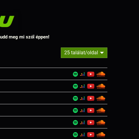
 tudd meg mi szól éppen!
25 találat/oldal