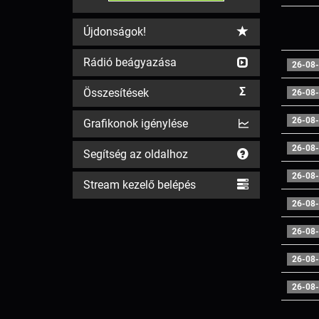
Újdonságok!
Rádió beágyazása
26-08-
Σ
Összesítések
26-08-
26-08-
Grafikonok igénylése
26-08-
Segítség az oldalhoz
26-08-
Stream kezelő belépés
26-08-
26-08-
26-08-
26-08-