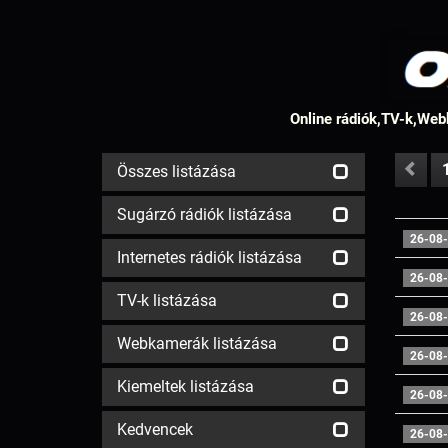
Online rádiók,TV-k,Webk
Összes listázása
Sugárzó rádiók listázása
26-08-
Internetes rádiók listázása
26-08-
TV-k listázása
26-08-
Webkamerák listázása
26-08-
Kiemeltek listázása
26-08-
Kedvencek
26-08-