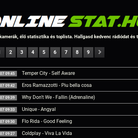
amerák, élő statisztika és toplista. Hallgasd kedvenc rádiódat és
1
2
3
4
5
6
7
8
9
Temper City - Self Aware
07 09:45
Eros Ramazzotti - Piu bella cosa
07 09:42
Why Don't We - Fallin (Adrenaline)
07 09:39
Unique - Angyal
07 09:33
Flo Rida - Good Feeling
07 09:30
Coldplay - Viva La Vida
07 09:27