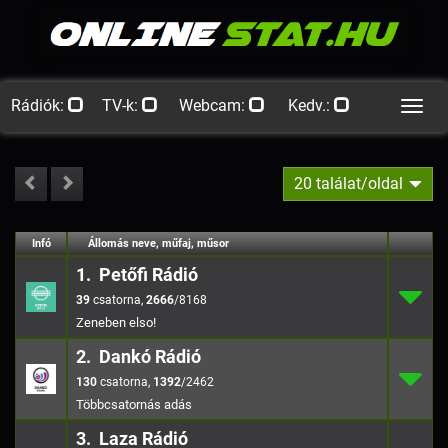
Rádiók:
TV-k:
Webcam:
Kedv.:
Men
20 találat/oldal
#
Infó
Lejátszás
Állomás neve, műfaj, műsor
Jellemzők
Kapcs.
1. Petőfi Rádió
39
1.
2666
/816
39
,
2666
/8168
Zeneben elso!
2. Dankó Rádió
130
2.
1392
/246
130
,
1392
/2462
3. Laza Rádió