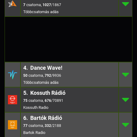
7
3.
1027
/186
7
,
1027
/1867
4. Dance Wave!
50
4.
792
/9936
50
,
792
/9936
5. Kossuth Rádió
75
5.
676
/7089
75
,
676
/70891
Kossuth Radio
6. Bartók Rádió
77
6.
332
/2188
77
,
332
/2188
Bartok Radio