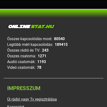
ONLINE
STAT.HU
Összes kapcsolódás most:
80540
Legtöbb mért kapcsolódás:
189415
Összes rádió és TV:
243
Összes csatorna:
1271
Audió csatornák:
1193
Videó csatornák:
78
IMPRESSZUM
Új rádió vagy Tv regisztrálása
Kapcsolat