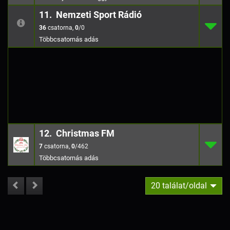
11. Nemzeti Sport Rádió
36
11.
0
/0
36
,
0
/0
12. Christmas FM
7
12.
0
/462
7
,
0
/462
20 találat/oldal