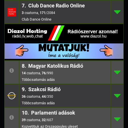
7. Club Dance Radio Online
3
7.
171
/2084
3
,
171
/2084
Club Dance Online
8. Magyar Katolikus Rádió
14
8.
76
/990
14
,
76
/990
9. Szakcsi Rádió
36
9.
44
/350
36
,
44
/350
10. Parlamenti adások
39
10.
32
/607
39
,
32
/607
Kozvetitjuk az Orszaggyules uleset