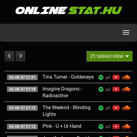
Men
25 találat/oldal
Tina Turner - Goldeneye
26-08-07 21:21
Imagine Dragons -
26-08-07 21:18
Radioactive
The Weeknd - Blinding
26-08-07 21:15
Lights
P!nk - U + Ur Hand
26-08-07 21:12