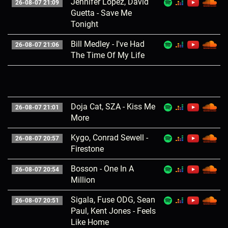
Jennifer Lopez, David
26-08-07 21:09
Guetta - Save Me
Tonight
Bill Medley - I've Had
26-08-07 21:06
The Time Of My Life
Doja Cat, SZA - Kiss Me
26-08-07 21:01
More
Kygo, Conrad Sewell -
26-08-07 20:57
Firestone
Bosson - One In A
26-08-07 20:54
Million
Sigala, Fuse ODG, Sean
26-08-07 20:51
Paul, Kent Jones - Feels
Like Home