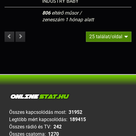
INDUSTRY BABY
806
eltérő műsor /
zeneszám 1 hónap alatt
25 találat/oldal
ONLINE
STAT.HU
Összes kapcsolódás most:
31952
Legtöbb mért kapcsolódás:
189415
Összes rádió és TV:
242
Összes csatorna:
1270