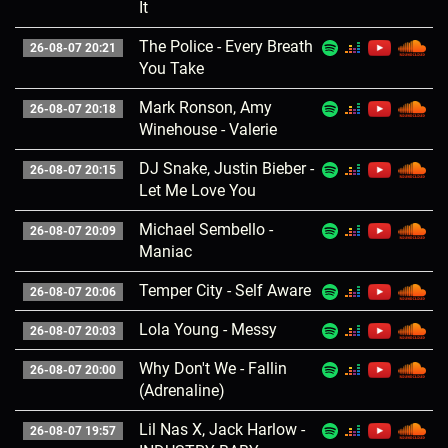
It
The Police - Every Breath
26-08-07 20:21
You Take
Mark Ronson, Amy
26-08-07 20:18
Winehouse - Valerie
DJ Snake, Justin Bieber -
26-08-07 20:15
Let Me Love You
Michael Sembello -
26-08-07 20:09
Maniac
Temper City - Self Aware
26-08-07 20:06
Lola Young - Messy
26-08-07 20:03
Why Don't We - Fallin
26-08-07 20:00
(Adrenaline)
Lil Nas X, Jack Harlow -
26-08-07 19:57