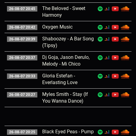
The Beloved - Sweet
26-08-07 20:45
Harmony
Oxygen Music
26-08-07 20:42
Shaboozey - A Bar Song
26-08-07 20:39
(Tipsy)
Dj Goja, Jason Derulo,
26-08-07 20:37
Melody - Mi Chico
Gloria Estefan -
26-08-07 20:33
Everlasting Love
Myles Smith - Stay (If
26-08-07 20:27
You Wanna Dance)
Black Eyed Peas - Pump
26-08-07 20:25