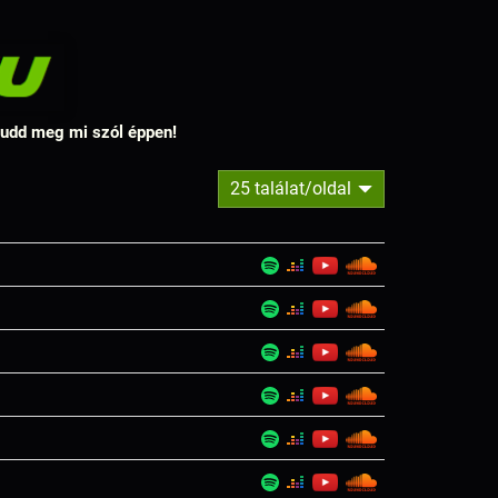
 tudd meg mi szól éppen!
25 találat/oldal