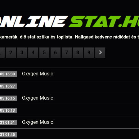
amerák, élő statisztika és toplista. Hallgasd kedvenc rádiódat és
1
2
3
4
5
6
7
8
9
Oxygen Music
05 16:30
05 16:27
Oxygen Music
05 16:15
05 16:13
Oxygen Music
31 01:51
31 01:45