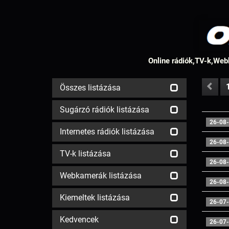
Online rádiók,TV-k,Webk
Összes listázása
Sugárzó rádiók listázása
26-08-
Internetes rádiók listázása
26-08-
TV-k listázása
26-08-
Webkamerák listázása
26-08-
Kiemeltek listázása
26-07-
Kedvencek
26-07-