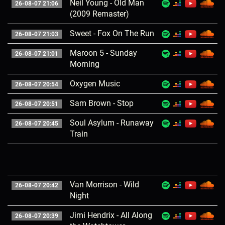
Neil Young - Old Man
26-08-07 21:06
(2009 Remaster)
Sweet - Fox On The Run
26-08-07 21:03
Maroon 5 - Sunday
26-08-07 21:01
Morning
Oxygen Music
26-08-07 20:54
Sam Brown - Stop
26-08-07 20:51
Soul Asylum - Runaway
26-08-07 20:45
Train
Van Morrison - Wild
26-08-07 20:42
Night
Jimi Hendrix - All Along
26-08-07 20:39