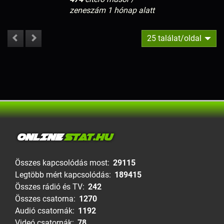
zeneszám 1 hónap alatt
25 találat/oldal
ONLINE
STAT.HU
Összes kapcsolódás most:
29115
Legtöbb mért kapcsolódás:
189415
Összes rádió és TV:
242
Összes csatorna:
1270
Audió csatornák:
1192
Videó csatornák:
78