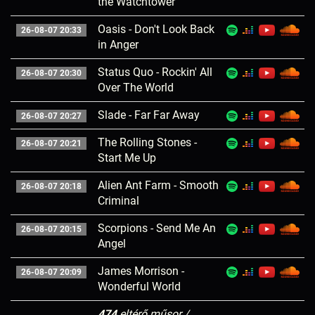
the Watchtower
Oasis - Don't Look Back
26-08-07 20:33
in Anger
Status Quo - Rockin' All
26-08-07 20:30
Over The World
Slade - Far Far Away
26-08-07 20:27
The Rolling Stones -
26-08-07 20:21
Start Me Up
Alien Ant Farm - Smooth
26-08-07 20:18
Criminal
Scorpions - Send Me An
26-08-07 20:15
Angel
James Morrison -
26-08-07 20:09
Wonderful World
474
eltérő műsor /