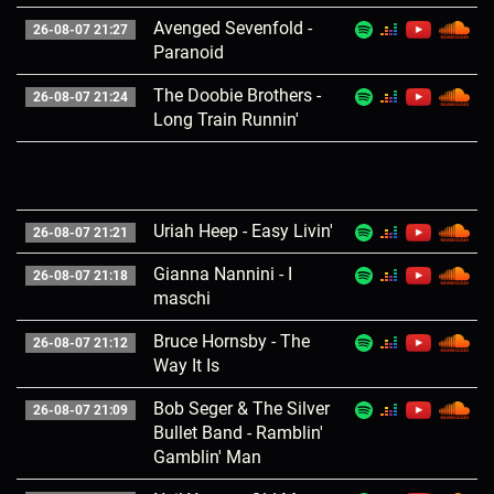
Avenged Sevenfold -
26-08-07 21:27
Paranoid
The Doobie Brothers -
26-08-07 21:24
Long Train Runnin'
Uriah Heep - Easy Livin'
26-08-07 21:21
Gianna Nannini - I
26-08-07 21:18
maschi
Bruce Hornsby - The
26-08-07 21:12
Way It Is
Bob Seger & The Silver
26-08-07 21:09
Bullet Band - Ramblin'
Gamblin' Man