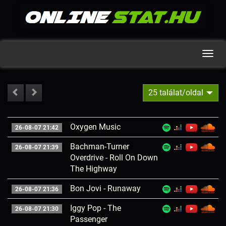
Men
25 találat/oldal
Oxygen Music
26-08-07 21:42
Bachman-Turner
26-08-07 21:39
Overdrive - Roll On Down
The Highway
Bon Jovi - Runaway
26-08-07 21:36
Iggy Pop - The
26-08-07 21:30
Passenger