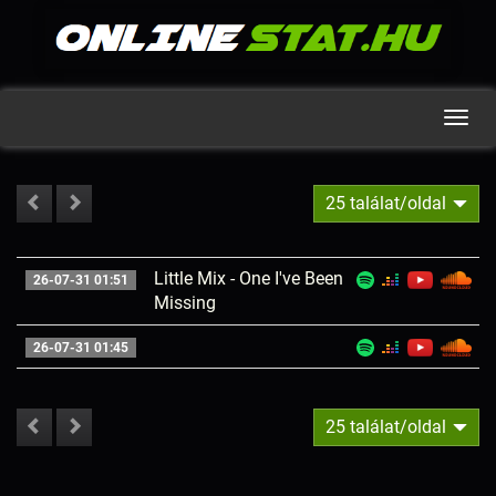
Men
25 találat/oldal
Little Mix - One I've Been
26-07-31 01:51
Missing
26-07-31 01:45
25 találat/oldal