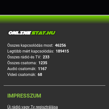
ONLINE
STAT.HU
Összes kapcsolódás most:
46256
Legtöbb mért kapcsolódás:
189415
Összes rádió és TV:
233
Összes csatorna:
1235
Audió csatornák:
1167
Videó csatornák:
68
IMPRESSZUM
Új rádió vagy Tv regisztrálása