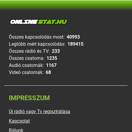
ONLINE
STAT.HU
Összes kapcsolódás most:
40993
Legtöbb mért kapcsolódás:
189415
Összes rádió és TV:
233
Összes csatorna:
1235
Audió csatornák:
1167
Videó csatornák:
68
IMPRESSZUM
Új rádió vagy Tv regisztrálása
Kapcsolat
Rólunk