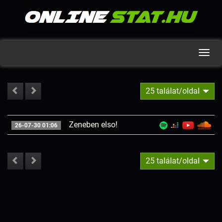
Men
25 találat/oldal
Zeneben elso!
26-07-30 01:06
25 találat/oldal