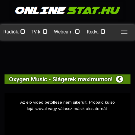
Rádiók:
TV-k:
Webcam:
Kedv.:
Men
Oxygen Music - Slágerek maximumon!
This
is
Az élő videó betöltése nem sikerült. Próbáld külső
a
lejátszóval vagy válassz másik alcsatornát.
modal
window.