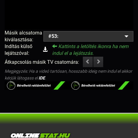
Másik alcsatorna
#53:
kiválasztása:
Indítás külső
Kattints a letöltés ikonra ha nem
lejátszóval:
indul el a lejátszás.
Átkapcsolás másik TV csatornára:
Megjegyzés: Ha a videó tartósan, hosszabb ideig nem indul el akkor
kérjük látogass el
IDE
.
ONLINE
STAT.HU