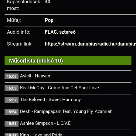
Kapcsolódások
43
most:
Műfaj:
Pop
Audió infó:
FLAC, sztereó
Stream link:
https://stream.danubiusradio.hu/danubiu
Műsorlista (utolsó 10)
Avicii - Heaven
16:06
Real McCoy - Come And Get Your Love
16:03
The Beloved - Sweet Harmony
15:57
Desh - Rampapapam feat. Young Fly, Azahriah
15:54
Ashlee Simpson - L.O.V.E
15:51
King - Love and Pride
15:48