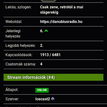
Leírás, szlogen:
Csak zene, retrótól a mai
slágerekig
Weboldal:
https://danubiusradio.hu
Jelenlegi
6.
helyezés:
Legjobb helyezés:
2.
Kapcsolódások:
1913 / 6481
Csatornák száma:
4
Stream információk (#4)
Állapot:
ONLINE
Szerver:
Icecast2