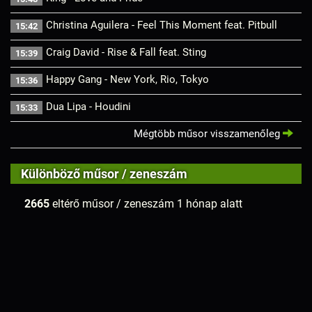
Christina Aguilera - Feel This Moment feat. Pitbull
15:42
Craig David - Rise & Fall feat. Sting
15:39
Happy Gang - New York, Rio, Tokyo
15:36
Dua Lipa - Houdini
15:33
Mégtöbb műsor visszamenőleg
Különböző műsor / zeneszám
2665
eltérő műsor / zeneszám 1 hónap alatt