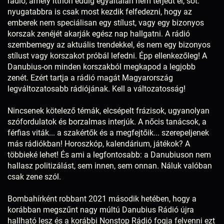
rádió, amely itthon eddig egyáltalán nem terjedt el, sőt:
nyugatabbra is csak most kezdik felfedezni, hogy az
emberek nem speciálisan egy stílust, vagy egy bizonyos
korszak zenéjét akarják egész nap hallgatni. A rádió
szembemegy az aktuális trendekkel, és nem egy bizonyos
stílust vagy korszakot próbál lefedni. Épp ellenkezőleg! A
Danubius-on minden korszakból megkapod a legjobb
zenét. Ezért tartja a rádió magát Magyarország
legváltozatosabb rádiójának. Kell a változatosság!
Nincsenek kötelező témák, elcsépelt frázisok, ugyanolyan
szófordulatok és borzalmas interjúk. A nőcis tanácsok, a
férfias viták... a szakértők és a megfejtőik... szerepeljenek
más rádiókban! Horoszkóp, kalendárium, játékok? A
többieké lehet! És ami a legfontosabb: a Danubiuson nem
hallasz politizálást, sem innen, sem onnan. Náluk valóban
csak zene szól.
Bombahírként robbant 2021 második hetében, hogy a
korábban megszűnt nagy múltú Danubius Rádió újra
hallható lesz és a korábbi Nonstop Rádió fogja felvenni ezt