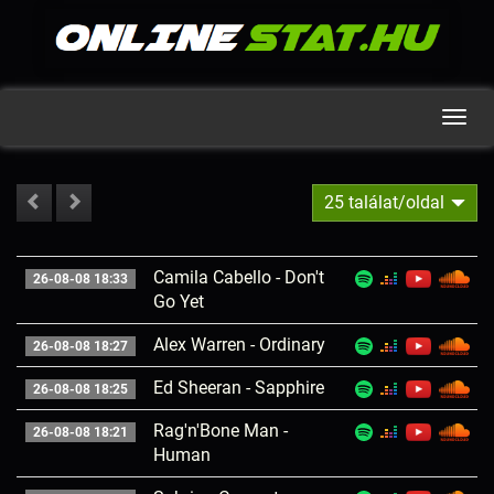
Men
25 találat/oldal
Camila Cabello - Don't
26-08-08 18:33
Go Yet
Alex Warren - Ordinary
26-08-08 18:27
Ed Sheeran - Sapphire
26-08-08 18:25
Rag'n'Bone Man -
26-08-08 18:21
Human