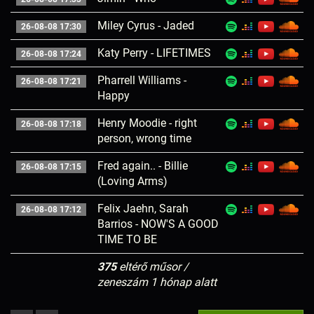
Miley Cyrus - Jaded
26-08-08 17:30
Katy Perry - LIFETIMES
26-08-08 17:24
Pharrell Williams -
26-08-08 17:21
Happy
Henry Moodie - right
26-08-08 17:18
person, wrong time
Fred again.. - Billie
26-08-08 17:15
(Loving Arms)
Felix Jaehn, Sarah
26-08-08 17:12
Barrios - NOW'S A GOOD
TIME TO BE
375
eltérő műsor /
zeneszám 1 hónap alatt