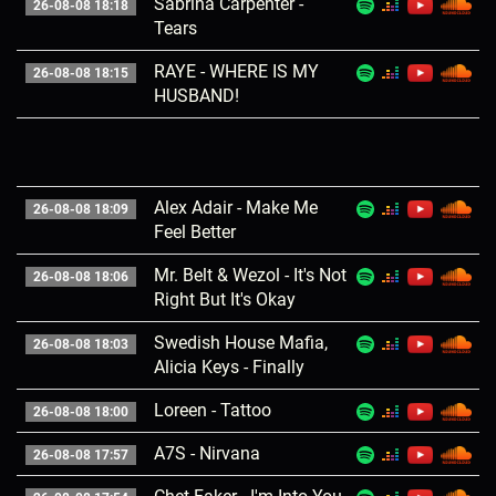
Sabrina Carpenter -
26-08-08 18:18
Tears
RAYE - WHERE IS MY
26-08-08 18:15
HUSBAND!
Alex Adair - Make Me
26-08-08 18:09
Feel Better
Mr. Belt & Wezol - It's Not
26-08-08 18:06
Right But It's Okay
Swedish House Mafia,
26-08-08 18:03
Alicia Keys - Finally
Loreen - Tattoo
26-08-08 18:00
A7S - Nirvana
26-08-08 17:57