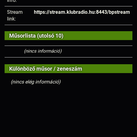
infó:
Stream
https://stream.klubradio.hu:8443/bpstream
link:
Műsorlista (utolsó 10)
(nincs információ)
Különböző műsor / zeneszám
(nincs elég információ)