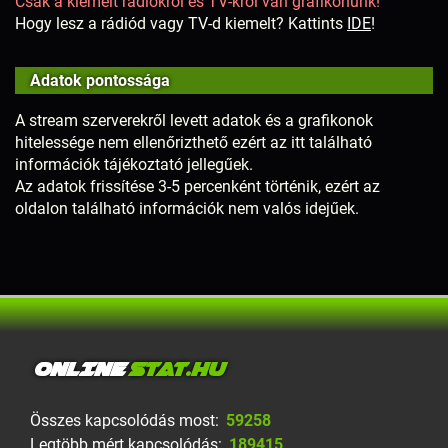
Csak a kiemelt rádiókról és TV-kről van grafikonunk!
Hogy lesz a rádiód vagy TV-d kiemelt? Kattints
IDE
!
Adatok pontossága
A stream szerverekről levett adatok és a grafikonok
hitelessége nem ellenőrizthető ezért az itt található
információk tájékoztató jellegűek.
Az adatok frissítése 3-5 percenként történik, ezért az
oldalon található információk nem valós idejűek.
ONLINE
STAT.HU
Összes kapcsolódás most:
59258
Legtöbb mért kapcsolódás:
189415