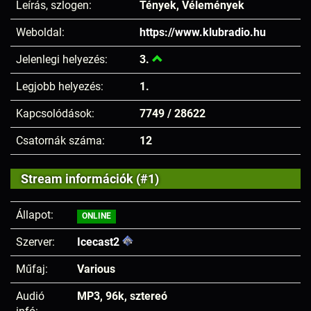
Leírás, szlogen:
Tények, Vélemények
Weboldal:
https://www.klubradio.hu
Jelenlegi helyezés:
3.
Legjobb helyezés:
1.
Kapcsolódások:
7749 / 28622
Csatornák száma:
12
Stream információk (#1)
Állapot:
ONLINE
Szerver:
Icecast2
Műfaj:
Various
Audió
MP3, 96k, sztereó