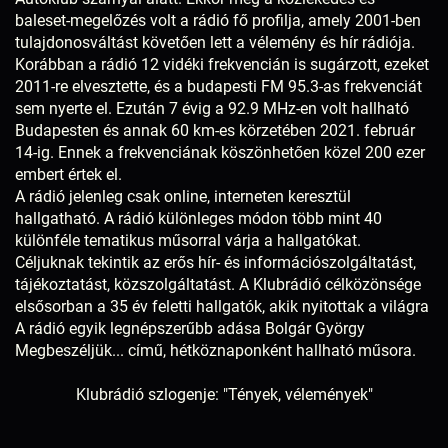
baleset-megelőzés volt a rádió fő profilja, amely 2001-ben
tulajdonosváltást követően lett a vélemény és hír rádiója.
Korábban a rádió 12 vidéki frekvencián is sugárzott, ezeket
2011-re elvesztette, és a budapesti FM 95.3-as frekvenciát
sem nyerte el. Ezután 7 évig a 92.9 MHz-en volt hallható
Budapesten és annak 60 km-es körzetében 2021. február
14-ig. Ennek a frekvenciának köszönhetően közel 200 ezer
embert értek el.
A rádió jelenleg csak online, interneten keresztül
hallgatható. A rádió különleges módon több mint 40
különféle tematikus műsorral várja a hallgatókat.
Céljuknak tekintik az erős hír- és információszolgáltatást,
tájékoztatást, közszolgáltatást. A Klubrádió célközönsége
elsősorban a 35 év feletti hallgatók, akik nyitottak a világra
A rádió egyik legnépszerűbb adása Bolgár György
Megbeszéljük... című, hétköznaponként hallható műsora.
Klubrádió szlogenje: "Tények, vélemények"