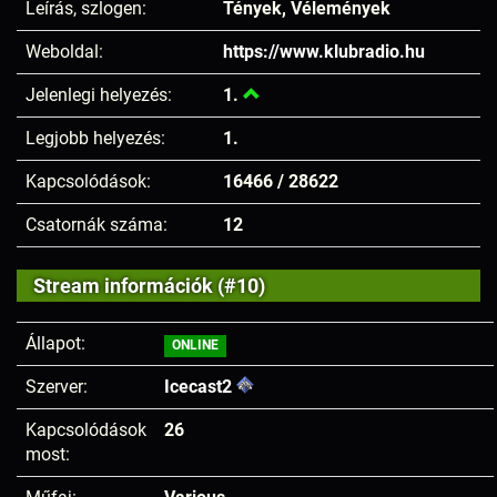
Leírás, szlogen:
Tények, Vélemények
Weboldal:
https://www.klubradio.hu
Jelenlegi helyezés:
1.
Legjobb helyezés:
1.
Kapcsolódások:
16466 / 28622
Csatornák száma:
12
Stream információk (#10)
Állapot:
ONLINE
Szerver:
Icecast2
Kapcsolódások
26
most: