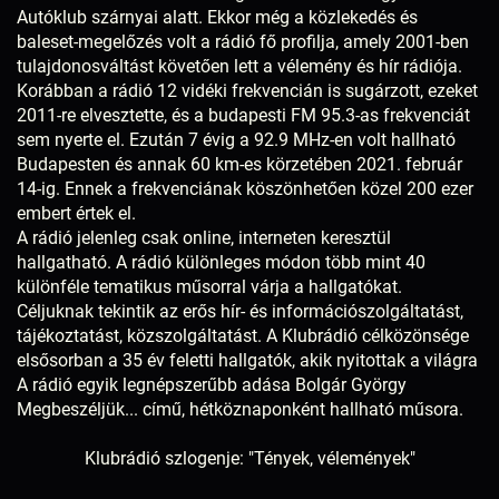
Autóklub szárnyai alatt. Ekkor még a közlekedés és
baleset-megelőzés volt a rádió fő profilja, amely 2001-ben
tulajdonosváltást követően lett a vélemény és hír rádiója.
Korábban a rádió 12 vidéki frekvencián is sugárzott, ezeket
2011-re elvesztette, és a budapesti FM 95.3-as frekvenciát
sem nyerte el. Ezután 7 évig a 92.9 MHz-en volt hallható
Budapesten és annak 60 km-es körzetében 2021. február
14-ig. Ennek a frekvenciának köszönhetően közel 200 ezer
embert értek el.
A rádió jelenleg csak online, interneten keresztül
hallgatható. A rádió különleges módon több mint 40
különféle tematikus műsorral várja a hallgatókat.
Céljuknak tekintik az erős hír- és információszolgáltatást,
tájékoztatást, közszolgáltatást. A Klubrádió célközönsége
elsősorban a 35 év feletti hallgatók, akik nyitottak a világra
A rádió egyik legnépszerűbb adása Bolgár György
Megbeszéljük... című, hétköznaponként hallható műsora.
Klubrádió szlogenje: "Tények, vélemények"