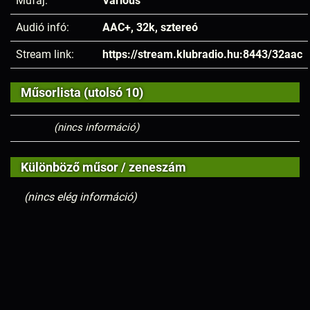
Műfaj:
Various
Audió infó:
AAC+, 32k, sztereó
Stream link:
https://stream.klubradio.hu:8443/32aac
Műsorlista (utolsó 10)
(nincs információ)
Különböző műsor / zeneszám
(nincs elég információ)