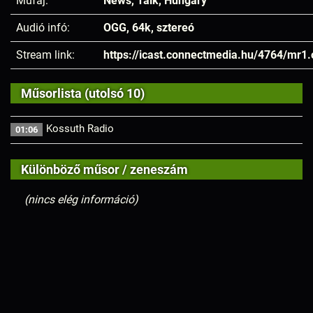
Műfaj:
News, Talk, Hungary
Audió infó:
OGG, 64k, sztereó
Stream link:
https://icast.connectmedia.hu/4764/mr1
Műsorlista (utolsó 10)
Kossuth Radio
01:06
Különböző műsor / zeneszám
(nincs elég információ)