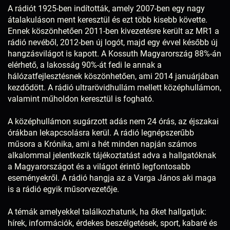
A rádiót 1925-ben indították, amely 2007-ben egy nagy
átalakuláson ment keresztül és ezt több kisebb követte.
Ennek köszönhetően 2011-ben kivezetésre került az MR1 a
rádió nevéből, 2012-ben új logót, majd egy évvel később új
hangzásvilágot is kapott. A Kossuth Magyarország 88%-án
elérhető, a lakosság 90%-át fedi le annak a
hálózatfejlesztésnek köszönhetően, ami 2014 januárjában
kezdődött. A rádió ultrarövidhullám mellett középhullámon,
valamint műholdon keresztül is fogható.
A középhullámon sugárzott adás nem 24 órás, az éjszakai
órákban lekapcsolásra kerül. A rádió legnépszerűbb
műsora a Krónika, ami a hét minden napján számos
alkalommal jelentkezik tájékoztatást adva a hallgatóknak
a Magyarországot és a világot érintő legfontosabb
eseményekről. A rádió hangja az a Varga János aki maga
is a rádió egyik műsorvezetője.
A témák amelyekkel találkozhatunk, ha őket hallgatjuk:
hírek, információk, érdekes beszélgetések, sport, kabaré és