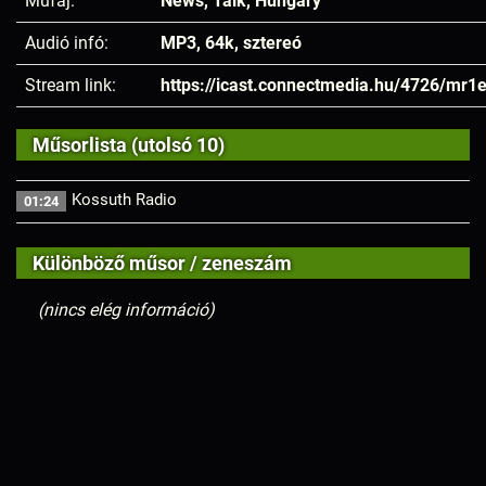
Műfaj:
News, Talk, Hungary
Audió infó:
MP3, 64k, sztereó
Stream link:
https://icast.connectmedia.hu/4726/mr1
Műsorlista (utolsó 10)
Kossuth Radio
01:24
Különböző műsor / zeneszám
(nincs elég információ)