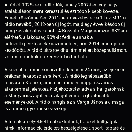
A rádiót 1925-ben indították, amely 2007-ben egy nagy
átalakuláson ment keresztül és ezt több kisebb követte.
Ennek köszönhetően 2011-ben kivezetésre került az MR1 a
rádió nevéből, 2012-ben új logót, majd egy évvel később új
hangzásvilágot is kapott. A Kossuth Magyarország 88%-án
elérhető, a lakosság 90%-át fedi le annak a
hálózatfejlesztésnek köszönhetően, ami 2014 januárjában
kezdődött. A rádió ultrarövidhullám mellett középhullámon,
valamint műholdon keresztül is fogható.
A középhullámon sugárzott adás nem 24 órás, az éjszakai
órákban lekapcsolásra kerül. A rádió legnépszerűbb
műsora a Krónika, ami a hét minden napján számos
alkalommal jelentkezik tájékoztatást adva a hallgatóknak
a Magyarországot és a világot érintő legfontosabb
eseményekről. A rádió hangja az a Varga János aki maga
is a rádió egyik műsorvezetője.
A témák amelyekkel találkozhatunk, ha őket hallgatjuk:
hírek, információk, érdekes beszélgetések, sport, kabaré és