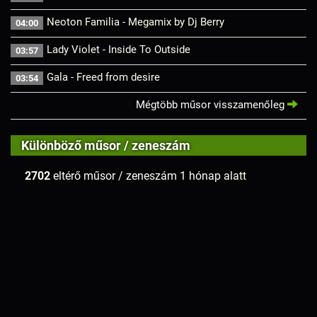
Neoton Familia - Megamix by Dj Berry
04:00
Lady Violet - Inside To Outside
03:57
Gala - Freed from desire
03:54
Mégtöbb műsor visszamenőleg
Különböző műsor / zeneszám
2702
eltérő műsor / zeneszám 1 hónap alatt