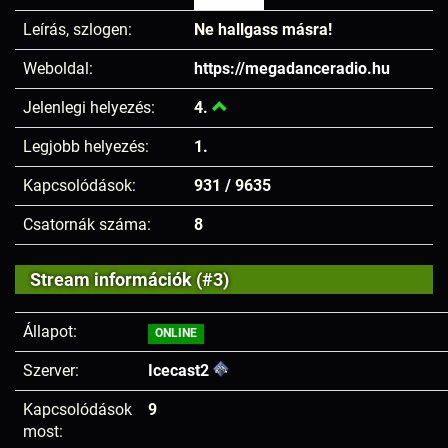
Leírás, szlogen:
Ne hallgass másra!
Weboldal:
https://megadanceradio.hu
Jelenlegi helyezés:
4.
Legjobb helyezés:
1.
Kapcsolódások:
931 / 9635
Csatornák száma:
8
Stream információk (#3)
Állapot:
ONLINE
Szerver:
Icecast2
Kapcsolódások
9
most: