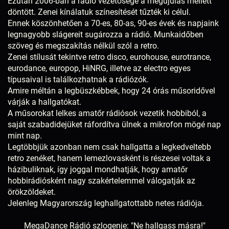
Ezután 2006-ban a rádió vezetősége a megújulás mellett
döntött. Zenei kínálatuk színesítését tűzték ki célul.
Ennek köszönhetően a 70-es, 80-as, 90-es évek és napjaink
legnagyobb slágereit sugározza a rádió. Munkaidőben
szöveg és megszakítás nélkül szól a retro.
Zenei stílusát tekintve retro disco, eurohouse, eurotrance,
eurodance, europop, HiNRG, illetve az electro egyes
típusaival is találkozhatnak a rádiózók.
Amire méltán a legbüszkébbek, hogy 24 órás műsoridővel
várják a hallgatókat.
A műsorokat lelkes amatőr rádiósok vezetik hobbiból, a
saját szabadidejüket ráfordítva ülnek a mikrofon mögé nap
mint nap.
Legtöbbjük azonban nem csak hallgatta a legkedveltebb
retro zenéket, hanem lemezlovasként is részesei voltak a
házibuliknak, így joggal mondhatják, hogy amatőr
hobbirádiósként nagy szakértelemmel válogatják az
örökzöldeket.
Jelenleg Magyarország leghallgatottabb netes rádiója.
MegaDance Rádió szlogenje: "Ne hallgass másra!"