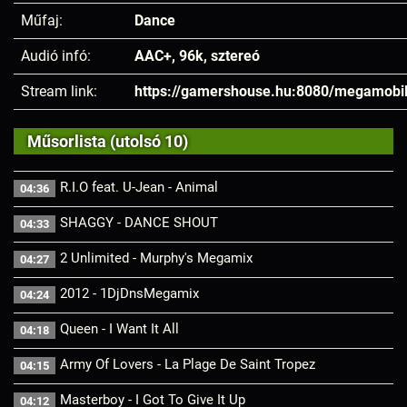
Műfaj:
Dance
Audió infó:
AAC+, 96k, sztereó
Stream link:
https://gamershouse.hu:8080/megamobi
Műsorlista (utolsó 10)
R.I.O feat. U-Jean - Animal
04:36
SHAGGY - DANCE SHOUT
04:33
2 Unlimited - Murphy's Megamix
04:27
2012 - 1DjDnsMegamix
04:24
Queen - I Want It All
04:18
Army Of Lovers - La Plage De Saint Tropez
04:15
Masterboy - I Got To Give It Up
04:12