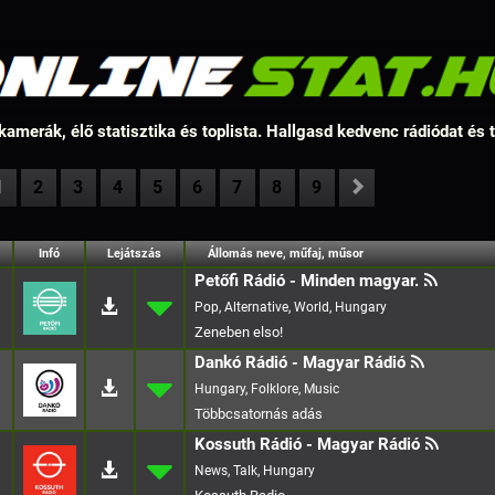
amerák, élő statisztika és toplista. Hallgasd kedvenc rádiódat és
1
2
3
4
5
6
7
8
9
Infó
Lejátszás
Állomás neve, műfaj, műsor
Petőfi Rádió - Minden magyar.
Pop, Alternative, World, Hungary
Zeneben elso!
Dankó Rádió - Magyar Rádió
Hungary, Folklore, Music
Kossuth Rádió - Magyar Rádió
News, Talk, Hungary