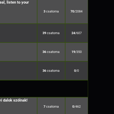
al, listen to your
3
70
/2084
39
24
/607
36
19
/350
36
0
/0
i dalok szólnak!
7
0
/462