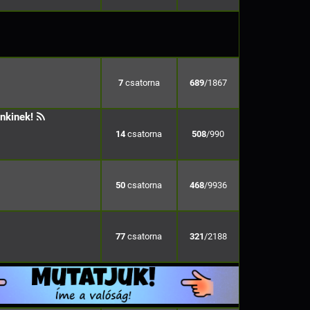
7
689
/1867
nkinek!
14
508
/990
50
468
/9936
77
321
/2188