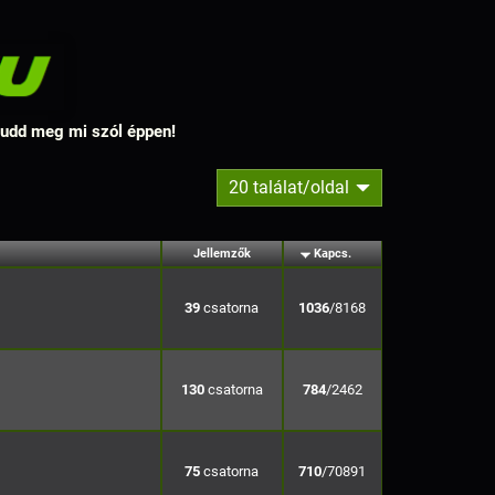
 tudd meg mi szól éppen!
20 találat/oldal
Jellemzők
Kapcs.
39
1036
/8168
130
784
/2462
75
710
/70891