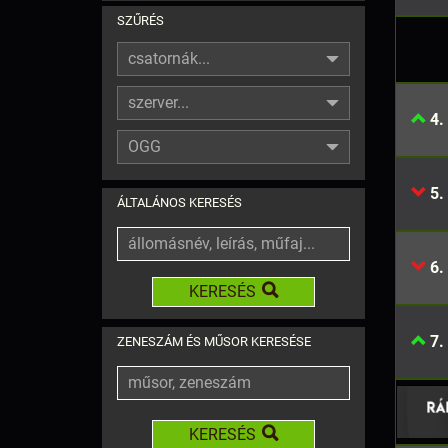
SZŰRÉS
csatornák...
szerver...
4.
OGG
5.
ÁLTALÁNOS KERESÉS
6.
KERESÉS
7.
ZENESZÁM ÉS MŰSOR KERESÉSE
KERESÉS