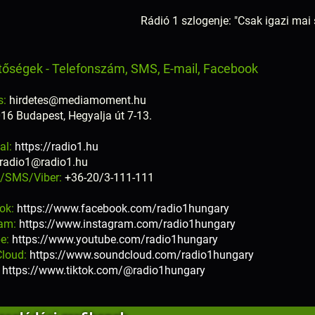
Rádió 1 szlogenje: "Csak igazi mai
tőségek - Telefonszám, SMS, E-mail, Facebook
s:
hirdetes@mediamoment.hu
16 Budapest, Hegyalja út 7-13.
al:
https://radio1.hu
radio1@radio1.hu
n/SMS/Viber:
+36-20/3-111-111
ok:
https://www.facebook.com/radio1hungary
ram:
https://www.instagram.com/radio1hungary
e:
https://www.youtube.com/radio1hungary
loud:
https://www.soundcloud.com/radio1hungary
:
https://www.tiktok.com/@radio1hungary