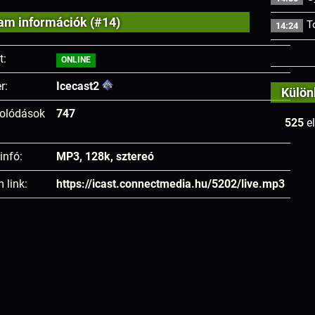
am információk (#14)
T
14:24
t:
ONLINE
r:
Icecast2
Külön
olódások
747
525
el
infó:
MP3, 128k, sztereó
 link:
https://icast.connectmedia.hu/5202/live.mp3