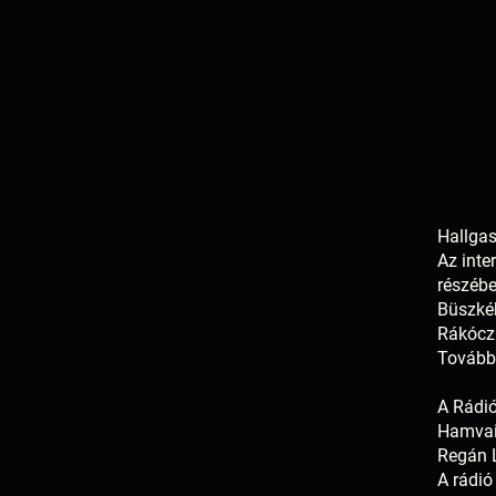
Hallgas
Az inte
részébe
Büszkék
Rákóczi
Továbbá
A Rádió
Hamvai 
Regán L
A rádió