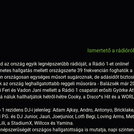
Ismertető a rádióró
d az ország egyik legnépszerűbb rádióját, a Rádió 1-et online!
rnetes hallgatás mellett országszerte 39 frekvencián foghatók 
n országosan egységes műsort sugároznak, de adásidőt biztosít
 az ország leghallgatottabb reggeli műsorára - Balázsék már 2
 Feri és Vadon Jani mellett a Rádió 1 csapatát erősíti Györke At
 náluk hallhatjátok hétről-hétre Cooky, a Disco*s Hit és a WO
 1 rezidens DJ-i jelenleg: Adam Ajkay, Andro, Antonyo, Bricklake
P.G. és DJ Junior, Jauri, Joerjunior, Lotfi Begi, Loving Arms, Metz
ili, a StadiumX, Willcox és Yamina.
 népszerűségét országos hallgatottsága is mutatja, napi szinten 