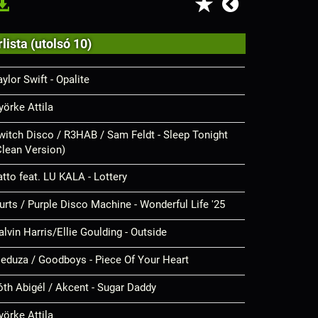
lista (utolsó 10)
aylor Swift - Opalite
yörke Attila
witch Disco / R3HAB / Sam Feldt - Sleep Tonight
Clean Version)
atto feat. LU KALA - Lottery
urts / Purple Disco Machine - Wonderful Life '25
alvin Harris/Ellie Goulding - Outside
eduza / Goodboys - Piece Of Your Heart
óth Abigél / Akcent - Sugar Daddy
yörke Attila