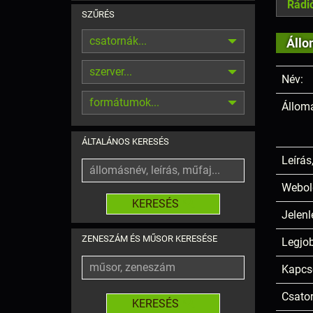
Rádi
SZŰRÉS
csatornák...
Állo
szerver...
Név:
formátumok...
Állom
ÁLTALÁNOS KERESÉS
Leírás
Webol
KERESÉS
Jelenl
ZENESZÁM ÉS MŰSOR KERESÉSE
Legjob
Kapcs
Csato
KERESÉS