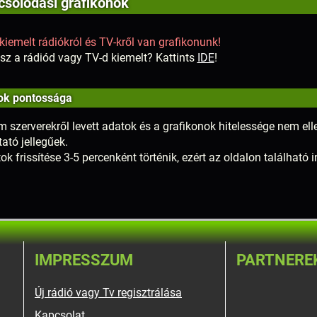
solódási grafikonok
kiemelt rádiókról és TV-kről van grafikonunk!
sz a rádiód vagy TV-d kiemelt? Kattints
IDE
!
ok pontossága
m szerverekről levett adatok és a grafikonok hitelessége nem elle
tató jellegűek.
ok frissítése 3-5 percenként történik, ezért az oldalon található
IMPRESSZUM
PARTNERE
Új rádió vagy Tv regisztrálása
Kapcsolat