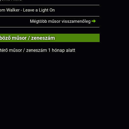
om Walker - Leave a Light On
Mégtöbb műsor visszamenőleg
böző műsor / zeneszám
térő műsor / zeneszám 1 hónap alatt