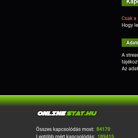
Kapc
Csak a 
Hogy le
Adat
A strea
tájékoz
Az adat
ONLINE
STAT.HU
Összes kapcsolódás most:
84170
Legtöbb mért kapcsolódás:
189415