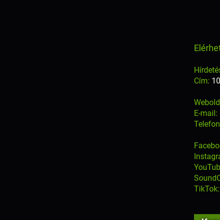
Elérhe
Hírdeté
Cím:
10
Webold
E-mail:
Telefo
Facebo
Instag
YouTub
SoundC
TikTok