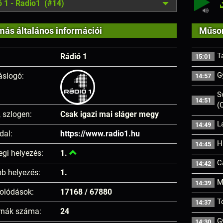
ó 1 - Radio1 (#14)
más általános információi
Műsor
T
Rádió 1
15:01
G
áslogó:
14:57
S
14:51
(
, szlogen:
Csak igazi mai sláger megy
L
14:49
dal:
https://www.radio1.hu
H
14:45
egi helyezés:
1.
C
14:42
b helyezés:
1.
M
14:39
olódások:
17168 / 67880
T
14:37
rnák száma:
24
G
14:30