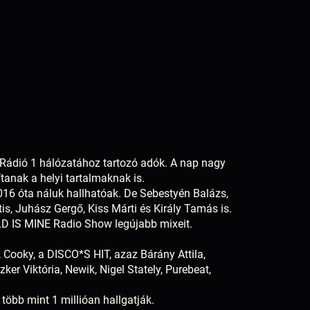
l
a Rádió 1 hálózatához tartozó adók. A nap nagy
anak a helyi tartalmaknak is.
016 óta náluk hallhatóak. De Sebestyén Balázs,
tis, Juhász Gergő, Kiss Márti és Király Tamás is.
RLD IS MINE Radio Show legújabb mixeit.
, Cooky, a DISCO*S HIT, azaz Bárány Attila,
ker Viktória, Newik, Nigel Stately, Purebeat,
több mint 1 millióan hallgatják.