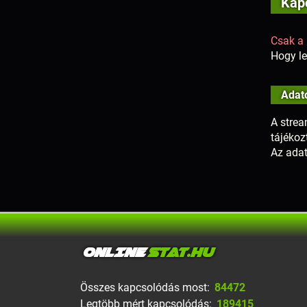
Kapc
Csak a 
Hogy le
Adat
A strea
tájékoz
Az adat
ONLINE
STAT.HU
Összes kapcsolódás most:
84472
Legtöbb mért kapcsolódás:
189415