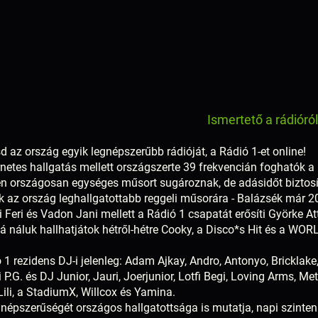
Ismertető a rádióró
d az ország egyik legnépszerűbb rádióját, a Rádió 1-et online!
rnetes hallgatás mellett országszerte 39 frekvencián foghatók 
n országosan egységes műsort sugároznak, de adásidőt biztosít
 az ország leghallgatottabb reggeli műsorára - Balázsék már 2
 Feri és Vadon Jani mellett a Rádió 1 csapatát erősíti Györke At
 náluk hallhatjátok hétről-hétre Cooky, a Disco*s Hit és a WO
 1 rezidens DJ-i jelenleg: Adam Ajkay, Andro, Antonyo, Bricklake
P.G. és DJ Junior, Jauri, Joerjunior, Lotfi Begi, Loving Arms, Metz
ili, a StadiumX, Willcox és Yamina.
 népszerűségét országos hallgatottsága is mutatja, napi szinten 