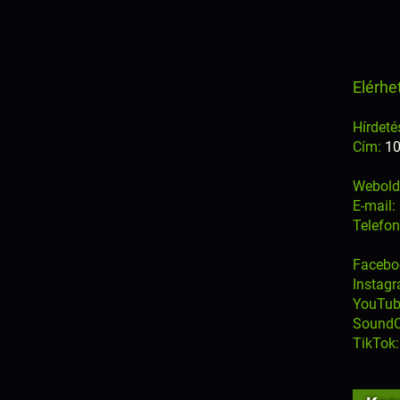
Elérhe
Hírdeté
Cím:
10
Webold
E-mail:
Telefo
Facebo
Instag
YouTub
SoundC
TikTok