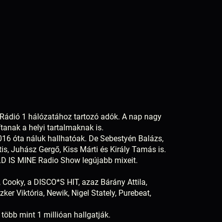
l
a Rádió 1 hálózatához tartozó adók. A nap nagy
anak a helyi tartalmaknak is.
016 óta náluk hallhatóak. De Sebestyén Balázs,
tis, Juhász Gergő, Kiss Márti és Király Tamás is.
RLD IS MINE Radio Show legújabb mixeit.
, Cooky, a DISCO*S HIT, azaz Bárány Attila,
ker Viktória, Newik, Nigel Stately, Purebeat,
több mint 1 millióan hallgatják.