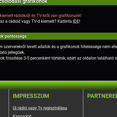
solódási grafikonok
kiemelt rádiókról és TV-kről van grafikonunk!
sz a rádiód vagy TV-d kiemelt? Kattints
IDE
!
ok pontossága
m szerverekről levett adatok és a grafikonok hitelessége nem elle
tató jellegűek.
ok frissítése 3-5 percenként történik, ezért az oldalon található
IMPRESSZUM
PARTNERE
Új rádió vagy Tv regisztrálása
Kapcsolat