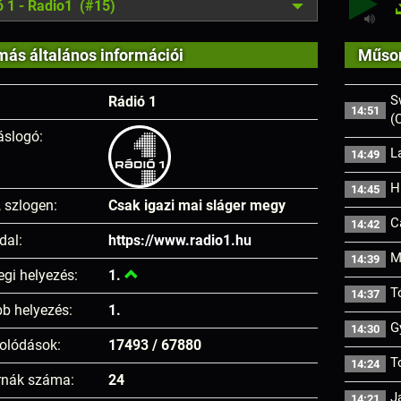
ó 1 - Radio1 (#15)
más általános információi
Műsor
S
Rádió 1
14:51
(
áslogó:
L
14:49
H
14:45
, szlogen:
Csak igazi mai sláger megy
C
14:42
dal:
https://www.radio1.hu
M
14:39
egi helyezés:
1.
T
14:37
b helyezés:
1.
G
14:30
olódások:
17493 / 67880
T
14:24
rnák száma:
24
J
14:21