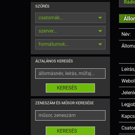
Rádi
SZŰRÉS
csatornák...
Állo
szerver...
Név:
formátumok...
Állom
ÁLTALÁNOS KERESÉS
Leírás
Webol
KERESÉS
Jelenl
ZENESZÁM ÉS MŰSOR KERESÉSE
Legjob
Kapcs
Csato
KERESÉS