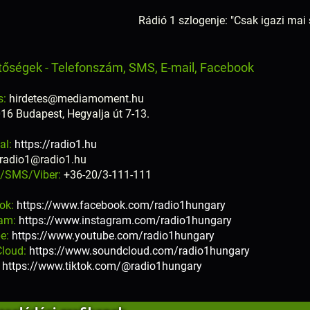
Rádió 1 szlogenje: "Csak igazi mai
tőségek - Telefonszám, SMS, E-mail, Facebook
s:
hirdetes@mediamoment.hu
16 Budapest, Hegyalja út 7-13.
al:
https://radio1.hu
radio1@radio1.hu
n/SMS/Viber:
+36-20/3-111-111
ok:
https://www.facebook.com/radio1hungary
ram:
https://www.instagram.com/radio1hungary
e:
https://www.youtube.com/radio1hungary
loud:
https://www.soundcloud.com/radio1hungary
:
https://www.tiktok.com/@radio1hungary