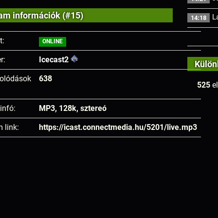
am információk (#15)
L
14:18
t:
ONLINE
r:
Icecast2
Külön
olódások
638
525
el
infó:
MP3, 128k, sztereó
 link:
https://icast.connectmedia.hu/5201/live.mp3