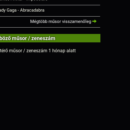
ady Gaga - Abracadabra
Mégtöbb műsor visszamenőleg
böző műsor / zeneszám
térő műsor / zeneszám 1 hónap alatt