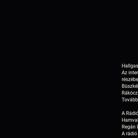
Hallgas
Az inte
részébe
Büszkék
Rákóczi
Továbbá
A Rádió
Hamvai 
Regán L
A rádió