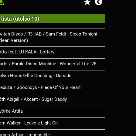
lista (utolsó 10)
witch Disco / R3HAB / Sam Feldt - Sleep Tonight
Clean Version)
atto feat. LU KALA - Lottery
urts / Purple Disco Machine - Wonderful Life '25
alvin Harris/Ellie Goulding - Outside
eduza / Goodboys - Piece Of Your Heart
óth Abigél / Akcent - Sugar Daddy
yörke Attila
om Walker - Leave a Light On
ames Arthur - Impossible