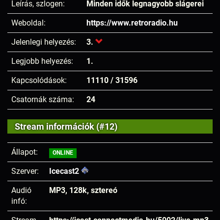
Leírás, szlogen:
Minden idők legnagyobb slágerei
Weboldal:
https://www.retroradio.hu
Jelenlegi helyezés:
3.
Legjobb helyezés:
1.
Kapcsolódások:
11110 / 31596
Csatornák száma:
24
Stream információk (#12)
Állapot:
ONLINE
Szerver:
Icecast2
Audió
MP3, 128k, sztereó
infó: