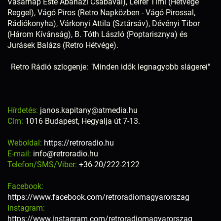
Vasárnap Este Abaházi Csabával), Leirer Timi (Hétvége
Reggel), Vágó Piros (Retro Napközben - Vágó Pirossal,
Rádiókonyha), Várkonyi Attila (Sztársáv), Dévényi Tibor
(Három Kívánság), B. Tóth László (Poptarisznya) és
Jurásek Balázs (Retro Hétvége).
Retro Rádió szlogenje: "Minden idők legnagyobb slágerei"
Hírdetés:
janos.kapitany@atmedia.hu
Cím:
1016 Budapest, Hegyalja út 7-13.
Weboldal:
https://retroradio.hu
E-mail:
info@retroradio.hu
Telefon/SMS/Viber:
+36-20/222-2122
Facebook:
https://www.facebook.com/retroradiomagyarorszag
Instagram:
https://www.instagram.com/retroradiomagyarorszag