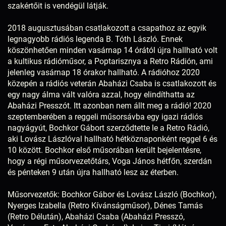
szakértőit is vendégül látják.
2018 augusztusában csatlakozott a csapathoz az egyik
legnagyobb rádiós legenda B. Tóth László. Ennek
köszönhetően minden vasárnap 14 órától újra hallható volt
a kultikus rádióműsor, a Poptarisznya a Retro Rádión, ami
jelenleg vasárnap 18 órakor hallható. A rádióhoz 2020
közepén a rádiós veterán Abaházi Csaba is csatlakozott és
egy nagy álma vált valóra azzal, hogy elindíthatta az
Abaházi Presszót. Itt azonban nem állt meg a rádió! 2020
szeptemberében a reggeli műsorsávba egy igazi rádiós
nagyágyút, Bochkor Gábort szerződtette le a Retro Rádió,
aki Lovász Lászlóval hallható hétköznaponként reggel 6 és
10 között. Bochkor első műsorában került bejelentésre,
hogy a régi műsorvezetőtárs, Voga János hétfőn, szerdán
és pénteken 9 után újra hallható lesz az éterben.
Műsorvezetők: Bochkor Gábor és Lovász László (Bochkor),
Nyerges Izabella (Retro Kívánságműsor), Dénes Tamás
(Retro Délután), Abaházi Csaba (Abaházi Presszó,