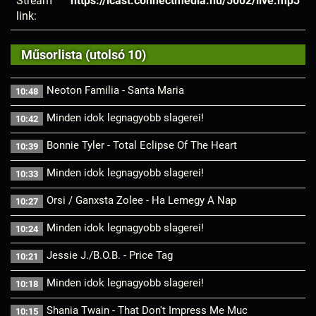
Stream
https://icast.connectmedia.hu/5002/live.mp3
link:
Műsorlista (utolsó 10)
Neoton Familia - Santa Maria
10:48
Minden idok legnagyobb slagerei!
10:42
Bonnie Tyler - Total Eclipse Of The Heart
10:39
Minden idok legnagyobb slagerei!
10:33
Orsi / Ganxsta Zolee - Ha Lemegy A Nap
10:27
Minden idok legnagyobb slagerei!
10:24
Jessie J./B.O.B. - Price Tag
10:21
Minden idok legnagyobb slagerei!
10:18
Shania Twain - That Don't Impress Me Muc
10:15