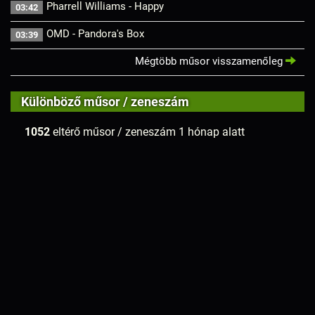
Pharrell Williams - Happy
03:42
OMD - Pandora's Box
03:39
Mégtöbb műsor visszamenőleg
Különböző műsor / zeneszám
1052
eltérő műsor / zeneszám 1 hónap alatt