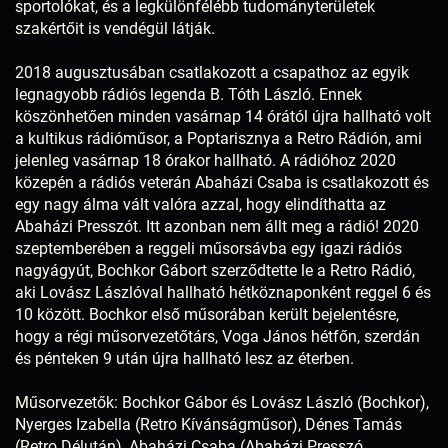
sportolókat, és a legkülönfélébb tudományterületek
szakértőit is vendégül látják.
2018 augusztusában csatlakozott a csapathoz az egyik
legnagyobb rádiós legenda B. Tóth László. Ennek
köszönhetően minden vasárnap 14 órától újra hallható volt
a kultikus rádióműsor, a Poptarisznya a Retro Rádión, ami
jelenleg vasárnap 18 órakor hallható. A rádióhoz 2020
közepén a rádiós veterán Abaházi Csaba is csatlakozott és
egy nagy álma vált valóra azzal, hogy elindíthatta az
Abaházi Presszót. Itt azonban nem állt meg a rádió! 2020
szeptemberében a reggeli műsorsávba egy igazi rádiós
nagyágyút, Bochkor Gábort szerződtette le a Retro Rádió,
aki Lovász Lászlóval hallható hétköznaponként reggel 6 és
10 között. Bochkor első műsorában került bejelentésre,
hogy a régi műsorvezetőtárs, Voga János hétfőn, szerdán
és pénteken 9 után újra hallható lesz az éterben.
Műsorvezetők: Bochkor Gábor és Lovász László (Bochkor),
Nyerges Izabella (Retro Kívánságműsor), Dénes Tamás
(Retro Délután), Abaházi Csaba (Abaházi Presszó,