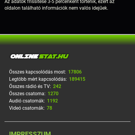
Az adatok frissítése 3-5 percenként történik, ezért az
oldalon található információk nem valós idejűek.
ONLINE
STAT.HU
Összes kapcsolódás most:
17806
Legtöbb mért kapcsolódás:
189415
Összes rádió és TV:
242
Összes csatorna:
1270
Audió csatornák:
1192
Videó csatornák:
78
IMPRESSZUM