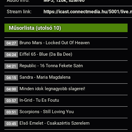
Audió infó:
MP3, 128k, sztereó
Stream link:
https://icast.connectmedia.hu/5001/live
Műsorlista (utolsó 10)
Bruno Mars - Locked Out Of Heaven
04:27
Eiffel 65 - Blue (Da Ba Dee)
04:24
Republic - 16 Tonna Fekete Szén
04:21
Sandra - Maria Magdalena
04:15
Minden idok legnagyobb slagerei!
04:00
In-Grid - Tu Es Foutu
03:57
Scorpions - Still Loving You
03:51
Első Emelet - Csakazértis Szerelem
03:45