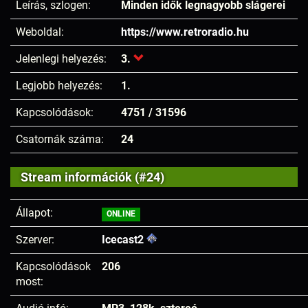
Leírás, szlogen:
Minden idők legnagyobb slágerei
Weboldal:
https://www.retroradio.hu
Jelenlegi helyezés:
3.
Legjobb helyezés:
1.
Kapcsolódások:
4751 / 31596
Csatornák száma:
24
Stream információk (#24)
Állapot:
ONLINE
Szerver:
Icecast2
Kapcsolódások
206
most: