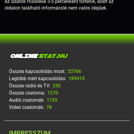
Az adatok frissítése 3-5 percenként történik, ezért az
oldalon található információk nem valós idejűek.
ONLINE
STAT.HU
Összes kapcsolódás most:
33766
Legtöbb mért kapcsolódás:
189415
Összes rádió és TV:
242
Összes csatorna:
1270
Audió csatornák:
1192
Videó csatornák:
78
IMPRESSZUM