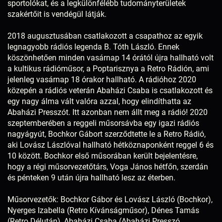
sportolókat, és a legkülönfélébb tudományterületek
szakértőit is vendégül látják.
2018 augusztusában csatlakozott a csapathoz az egyik
legnagyobb rádiós legenda B. Tóth László. Ennek
köszönhetően minden vasárnap 14 órától újra hallható volt
a kultikus rádióműsor, a Poptarisznya a Retro Rádión, ami
jelenleg vasárnap 18 órakor hallható. A rádióhoz 2020
közepén a rádiós veterán Abaházi Csaba is csatlakozott és
egy nagy álma vált valóra azzal, hogy elindíthatta az
Abaházi Presszót. Itt azonban nem állt meg a rádió! 2020
szeptemberében a reggeli műsorsávba egy igazi rádiós
nagyágyút, Bochkor Gábort szerződtette le a Retro Rádió,
aki Lovász Lászlóval hallható hétköznaponként reggel 6 és
10 között. Bochkor első műsorában került bejelentésre,
hogy a régi műsorvezetőtárs, Voga János hétfőn, szerdán
és pénteken 9 után újra hallható lesz az éterben.
Műsorvezetők: Bochkor Gábor és Lovász László (Bochkor),
Nyerges Izabella (Retro Kívánságműsor), Dénes Tamás
(Retro Délután), Abaházi Csaba (Abaházi Presszó,