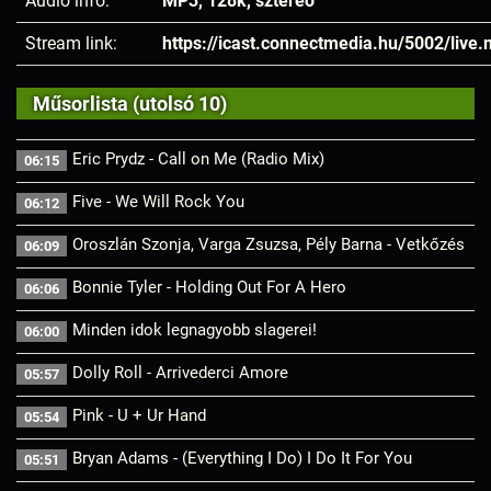
Audió infó:
MP3, 128k, sztereó
Stream link:
https://icast.connectmedia.hu/5002/live
Műsorlista (utolsó 10)
Eric Prydz - Call on Me (Radio Mix)
06:15
Five - We Will Rock You
06:12
Oroszlán Szonja, Varga Zsuzsa, Pély Barna - Vetkőzés
06:09
Bonnie Tyler - Holding Out For A Hero
06:06
Minden idok legnagyobb slagerei!
06:00
Dolly Roll - Arrivederci Amore
05:57
Pink - U + Ur Hand
05:54
Bryan Adams - (Everything I Do) I Do It For You
05:51