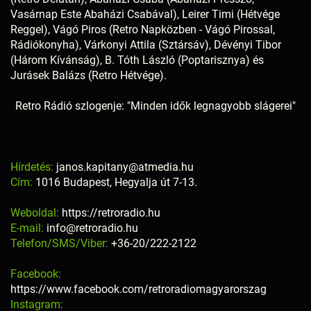
Vasárnap Este Abaházi Csabával), Leirer Timi (Hétvége
Reggel), Vágó Piros (Retro Napközben - Vágó Pirossal,
Rádiókonyha), Várkonyi Attila (Sztársáv), Dévényi Tibor
(Három Kívánság), B. Tóth László (Poptarisznya) és
Jurásek Balázs (Retro Hétvége).
Retro Rádió szlogenje: "Minden idők legnagyobb slágerei"
Hírdetés:
janos.kapitany@atmedia.hu
Cím:
1016 Budapest, Hegyalja út 7-13.
Weboldal:
https://retroradio.hu
E-mail:
info@retroradio.hu
Telefon/SMS/Viber:
+36-20/222-2122
Facebook:
https://www.facebook.com/retroradiomagyarorszag
Instagram: