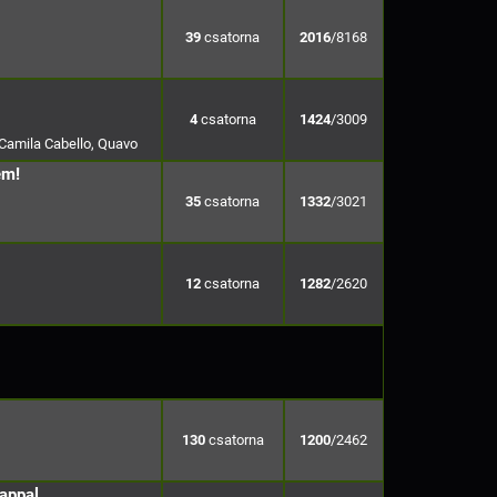
39
2016
/8168
4
1424
/3009
 Camila Cabello, Quavo
em!
35
1332
/3021
12
1282
/2620
130
1200
/2462
appal