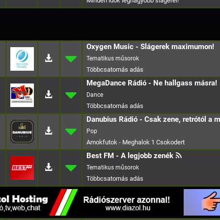
Minden idok legnagyobb slagerei!
Oxygen Music - Slágerek maximumon!
MegaDance Rádió - Ne hallgass másra!
Dance
Danubius Rádió - Csak zene, retrótól a m
Pop
Amokfutok - Meghalok 1 Csokodert
Best FM - A legjobb zenék