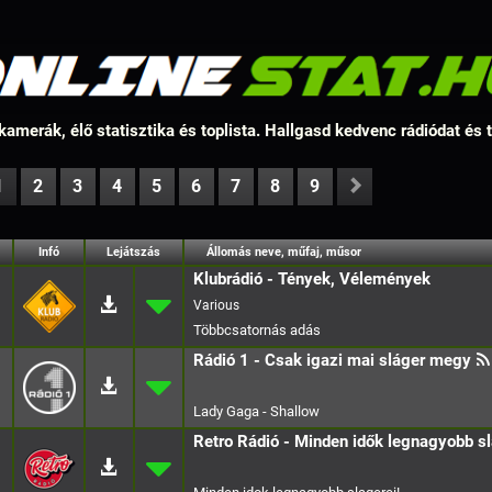
amerák, élő statisztika és toplista. Hallgasd kedvenc rádiódat és
1
2
3
4
5
6
7
8
9
Infó
Lejátszás
Állomás neve, műfaj, műsor
Klubrádió - Tények, Vélemények
Various
Rádió 1 - Csak igazi mai sláger megy
Lady Gaga - Shallow
Retro Rádió - Minden idők legnagyobb sl