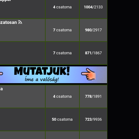
4
1004
/2133
ozatosan
7
980
/2917
7
871
/1867
ja
4
778
/1891
50
723
/9936