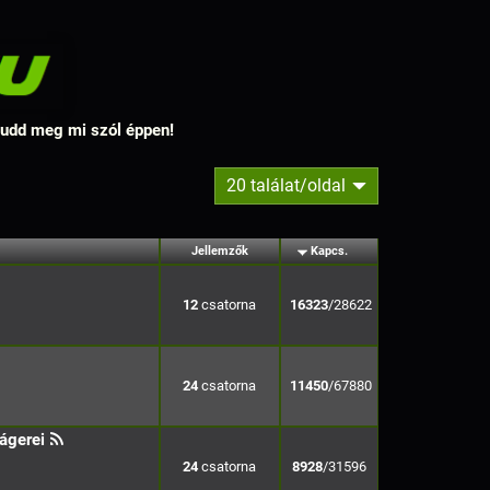
 tudd meg mi szól éppen!
20 találat/oldal
Jellemzők
Kapcs.
12
16323
/28622
24
11450
/67880
ágerei
24
8928
/31596