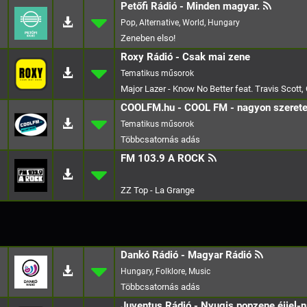
Petőfi Rádió - Minden magyar.
Pop, Alternative, World, Hungary
Zeneben elso!
Roxy Rádió - Csak mai zene
Major Lazer - Know No Better feat. Travis Scott,
COOLFM.hu - COOL FM - nagyon szeret
FM 103.9 A ROCK
ZZ Top - La Grange
Dankó Rádió - Magyar Rádió
Hungary, Folklore, Music
Juventus Rádió - Nyugis popzene éjjel-n