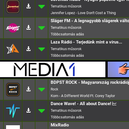
Jennifer Lopez - Love Don't Cost a Thing
Sláger FM - A legnagyobb slágerek vált
Laza Rádió - Terjedünk mint a vírus...
BDPST ROCK - Magyarország rockrádió
Rock
Korn - A Different World Ft. Corey Taylor
Dance Wave! - All about Dance!
MixRadio