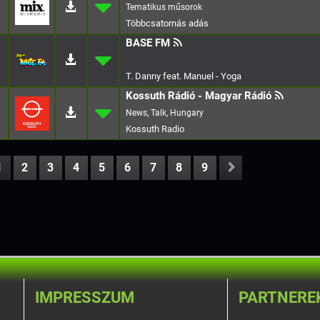
BASE FM
T. Danny feat. Manuel - Yoga
Kossuth Rádió - Magyar Rádió
News, Talk, Hungary
Kossuth Radio
1
2
3
4
5
6
7
8
9
IMPRESSZUM
PARTNERE