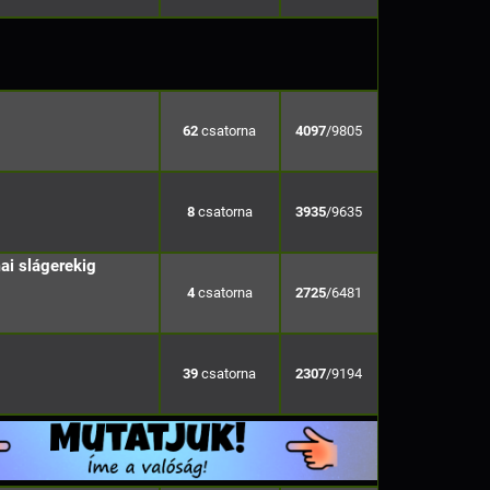
62
4097
/9805
8
3935
/9635
ai slágerekig
4
2725
/6481
39
2307
/9194