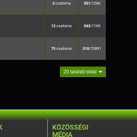
3
551
/1266
12
543
/1169
75
510
/70891
20 találat/oldal
K
KÖZÖSSÉGI
MÉDIA